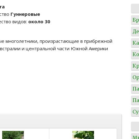
ra
ство
Гуннеровые
Б
ство видов:
около 30
Де
е многолетники, произрастающие в прибрежной
Ка
Австралии и центральной части Южной Америки
Ко
Кр
О
П
П
Су
М