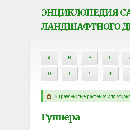
ЭНЦИКЛОПЕДИЯ СА
ЛАНДШАФТНОГО Д
А
Б
В
Г
П
Р
С
Т
->
Травянистые растения для откры
Гуннера