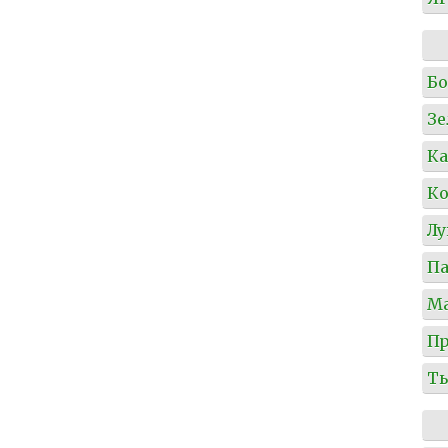
Б
Зе
Ка
Ко
Л
Па
М
Пр
Т