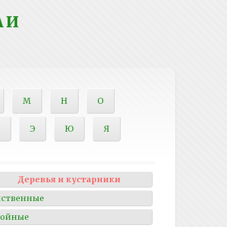
 И
М
Н
О
Э
Ю
Я
Деревья и кустарники
иственные
войные