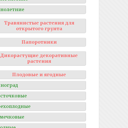
нолетние
Травянистые растения для
открытого грунта
Папоротники
Дикорастущие декоративные
растения
Плодовые и ягодные
ноград
сточковые
рехоплодные
мечковые
годные