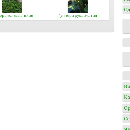
Од
ера магелланская
Гуннера рукавчатая
Ви
Ко
О
Се
Я