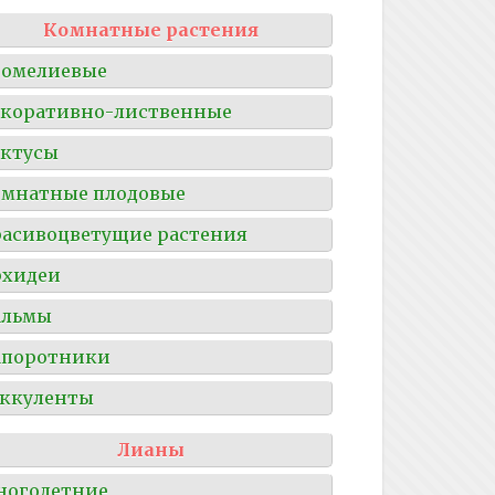
Комнатные растения
ромелиевые
коративно-лиственные
ктусы
мнатные плодовые
асивоцветущие растения
рхидеи
альмы
апоротники
ккуленты
Лианы
ноголетние