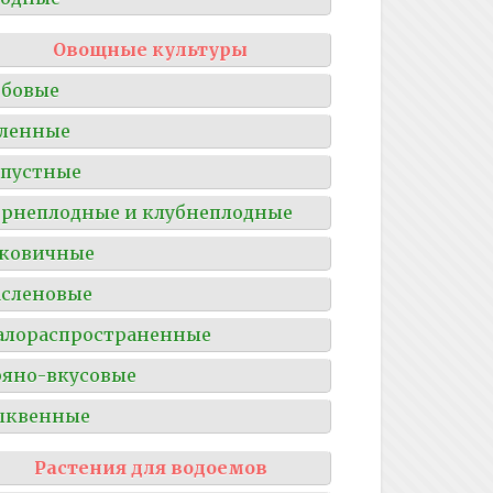
Овощные культуры
обовые
ленные
пустные
рнеплодные и клубнеплодные
уковичные
сленовые
алораспространенные
яно-вкусовые
ыквенные
Растения для водоемов