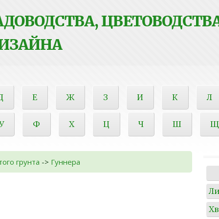
ДОВОДСТВА, ЦВЕТОВОДСТВА
ИЗАЙНА
Д
Е
Ж
З
И
К
Л
У
Ф
Х
Ц
Ч
Ш
Щ
того грунта
->
Гуннера
Л
Х