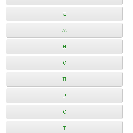
Л
М
Н
О
П
Р
С
Т