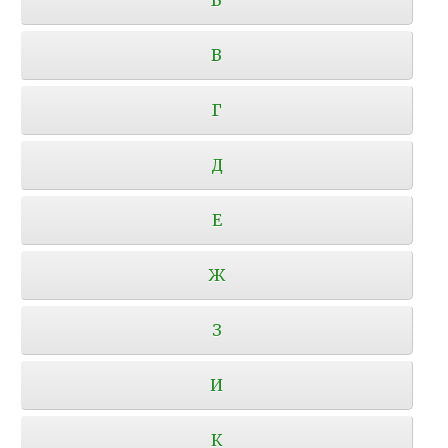
В
Г
Д
Е
Ж
З
И
К