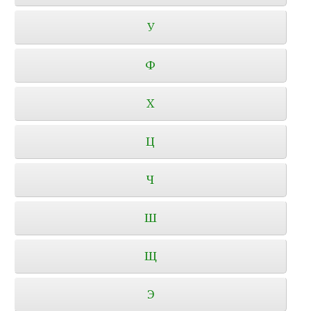
У
Ф
Х
Ц
Ч
Ш
Щ
Э