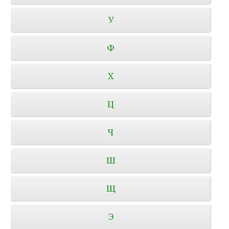
У
Ф
Х
Ц
Ч
Ш
Щ
Э