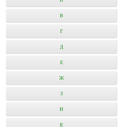
В
Г
Д
Е
Ж
З
И
К