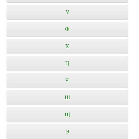
У
Ф
Х
Ц
Ч
Ш
Щ
Э