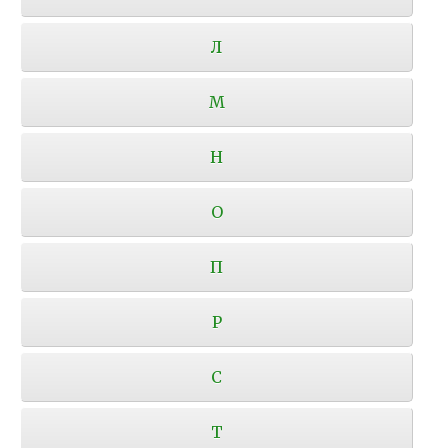
Л
М
Н
О
П
Р
С
Т