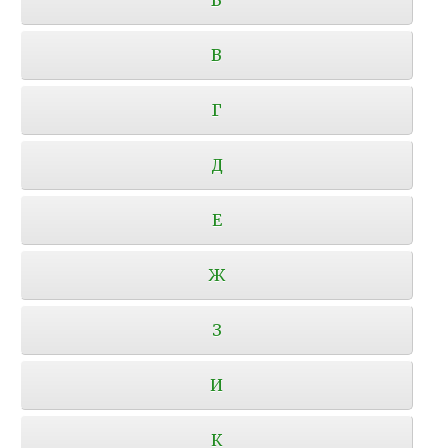
В
Г
Д
Е
Ж
З
И
К