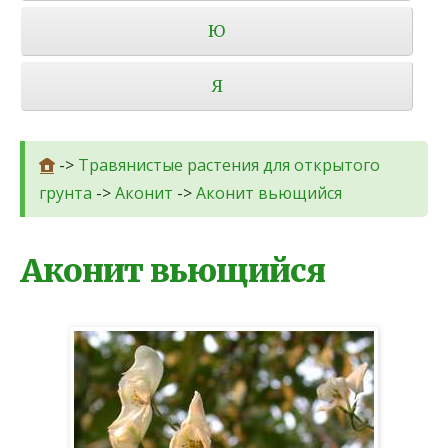
Ю
Я
->
Травянистые растения для открытого
грунта
->
Аконит
->
Аконит вьющийся
Аконит вьющийся