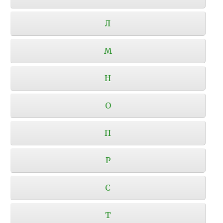
Л
М
Н
О
П
Р
С
Т