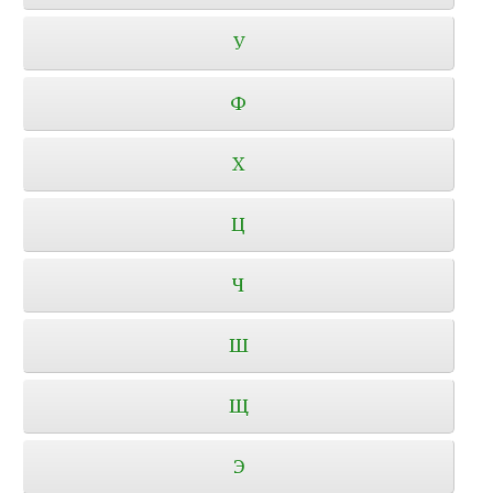
У
Ф
Х
Ц
Ч
Ш
Щ
Э