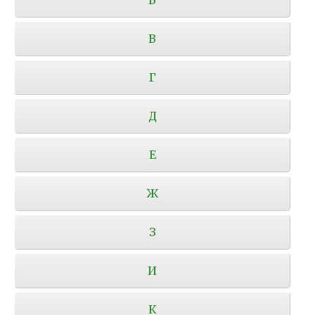
В
Г
Д
Е
Ж
З
И
К