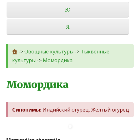
Ю
Я
->
Овощные культуры
->
Тыквенные
культуры
->
Момордика
Момордика
Синонимы:
Индийский огурец, Желтый огурец
Momordica charantia