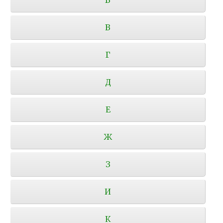
В
Г
Д
Е
Ж
З
И
К