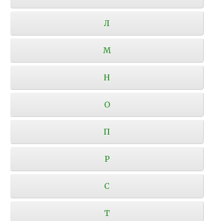
Л
М
Н
О
П
Р
С
Т