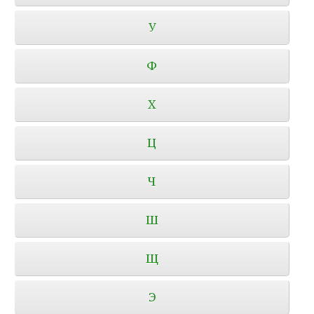
У
Ф
Х
Ц
Ч
Ш
Щ
Э