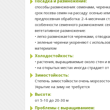
Посадка и размножение:
способы размножения:
семенами, черенк
срок посева семян на рассаду:
осенью или
предпосевная обработка:
2-4-месячная с
особенности семенного размножения:
се
вегетативное размножение:
• легко размножается черенками, отводка
• зеленые черенки укореняют с использ
материалом
Холодостойкость:
• растения, выращиваемые около стен и 
• на открытых местах иногда страдает о
Зимостойкость:
Степень зимостойкости
очень морозосто
Укрытие на зиму
не требуется
Высота:
от 5-10 до 20-30 м
Проблемы с выращиванием: