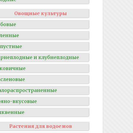
Овощные культуры
обовые
ленные
пустные
рнеплодные и клубнеплодные
уковичные
сленовые
алораспространенные
яно-вкусовые
ыквенные
Растения для водоемов