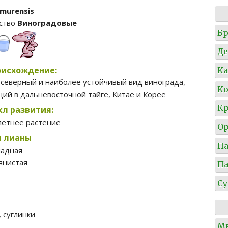
amurensis
ство
Виноградовые
Б
Де
оисхождение:
Ка
 северный и наиболее устойчивый вид винограда,
Ко
ий в дальневосточной тайге, Китае и Корее
Кр
л развития:
летнее растение
О
п лианы
П
падная
янистая
П
Су
, суглинки
М