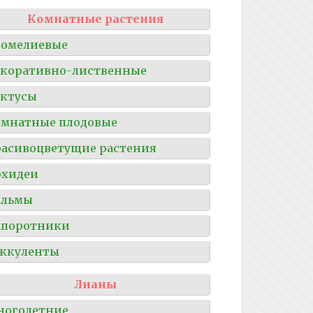
Комнатные растения
ромелиевые
коративно-лиственные
ктусы
мнатные плодовые
асивоцветущие растения
рхидеи
альмы
апоротники
ккуленты
Лианы
ноголетние