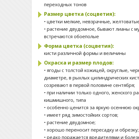
переходных тонов
Размер цветка (соцветия):
• цветки мелкие, невзрачные, желтоваты
• растение двудомное, бывают лианы с м
встречаются обоеполые
Форма цветка (соцветия):
кисти различной формы и величины
Окраска и размер плодов:
• ягоды с толстой кожицей, округлые, чер
диаметре, в рыхлых цилиндрических кистя
созревают в первой половине сентября;
• при наличии только одного, женского р
кишмишного, типа
• особенно ценится за яркую осеннюю окр
• имеет ряд зимостойких сортов;
• растение двудомное;
• хорошо переносит пересадку и обрезку;
• редко поражается вредителями и болез