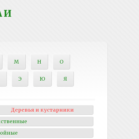
 И
М
Н
О
Э
Ю
Я
Деревья и кустарники
иственные
войные