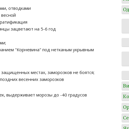
ами, отводками
Од
 весной
тратификация
янцы зацветают на 5-6 год
ми;
ованием "Корневина" под нетканым укрывным
в защищенных местах, заморозков не боятся;
т поздних весенних заморозков
Ви
ек, выдерживает морозы до -40 градусов
Ко
О
Се
Я