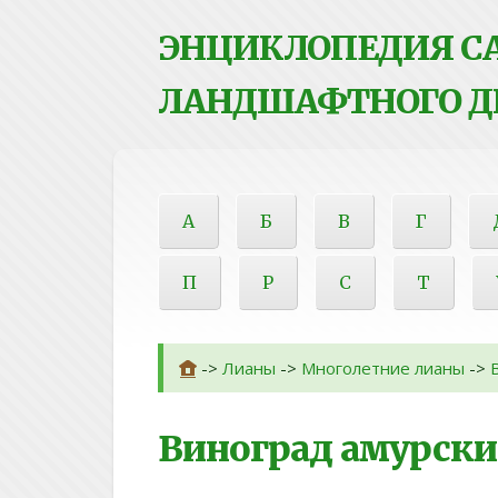
ЭНЦИКЛОПЕДИЯ СА
ЛАНДШАФТНОГО Д
А
Б
В
Г
П
Р
С
Т
->
Лианы
->
Многолетние лианы
->
Виноград амурск