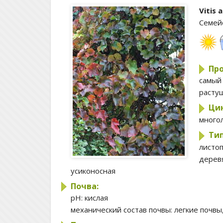
Vitis 
Семей
Пр
самый
растущ
Цик
много
Ти
листо
дерев
усиконосная
Почва:
pH:
кислая
механический состав почвы:
легкие почвы