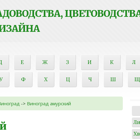
ДОВОДСТВА, ЦВЕТОВОДСТВА
ИЗАЙНА
Д
Е
Ж
З
И
К
Л
У
Ф
Х
Ц
Ч
Ш
Щ
Виноград
->
Виноград амурский
Л
ий
Х