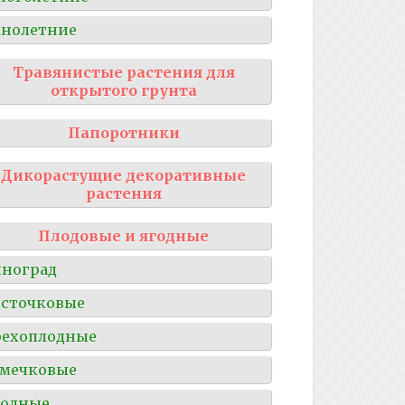
нолетние
Травянистые растения для
открытого грунта
Папоротники
Дикорастущие декоративные
растения
Плодовые и ягодные
ноград
сточковые
рехоплодные
мечковые
годные