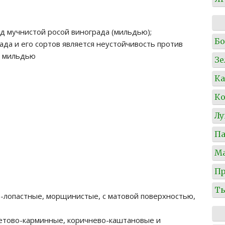
д мучнистой росой винограда (мильдью);
Б
ада и его сортов является неустойчивость против
ь мильдью
Зе
Ка
Ко
Л
Па
М
Пр
Т
5-лопастные, морщинистые, с матовой поверхностью,
летово-карминные, коричнево-каштановые и