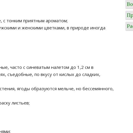
Во
Пр
е, с тонким приятным ароматом;
Ра
ужскими и женскими цветками, в природе иногда
ные, часто с синеватым налетом до 1,2 см в
х, съедобные, по вкусу от кислых до сладких,
астения, ягоды образуются мельче, но бессемянного,
аску листьев;
нями;