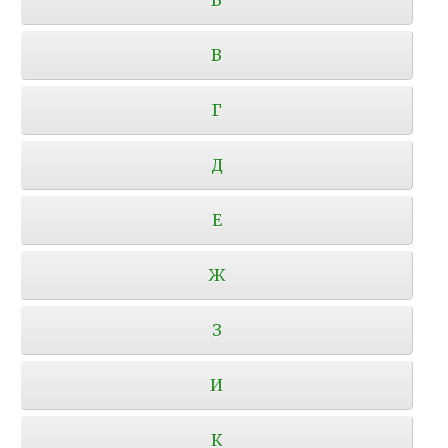
В
Г
Д
Е
Ж
З
И
К