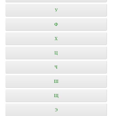
У
Ф
Х
Ц
Ч
Ш
Щ
Э