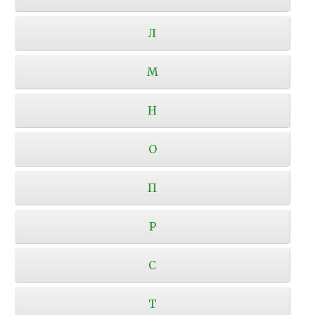
Л
М
Н
О
П
Р
С
Т