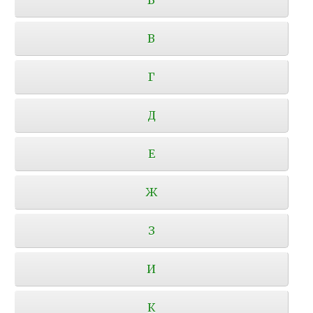
В
Г
Д
Е
Ж
З
И
К