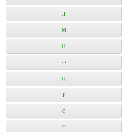
Л
М
Н
О
П
Р
С
Т