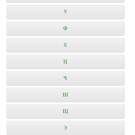
У
Ф
Х
Ц
Ч
Ш
Щ
Э