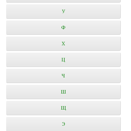
У
Ф
Х
Ц
Ч
Ш
Щ
Э