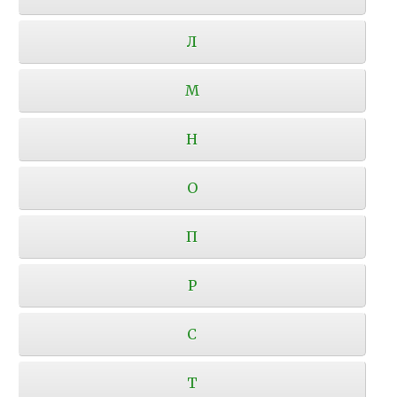
Л
М
Н
О
П
Р
С
Т