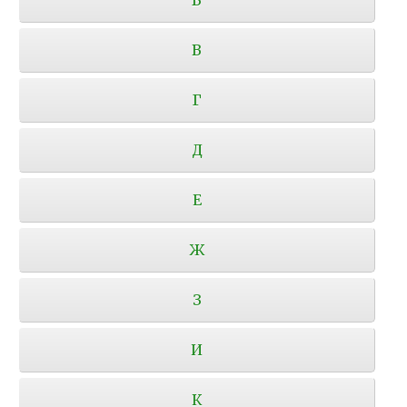
В
Г
Д
Е
Ж
З
И
К