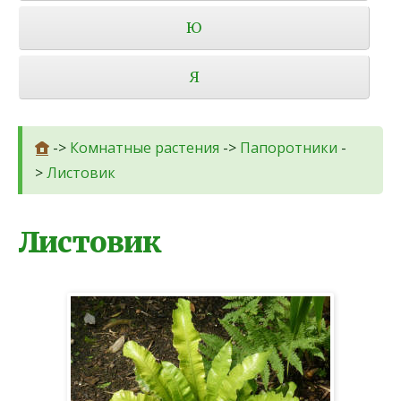
Ю
Я
->
Комнатные растения
->
Папоротники
-
>
Листовик
Листовик