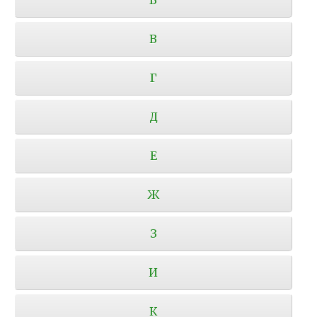
В
Г
Д
Е
Ж
З
И
К