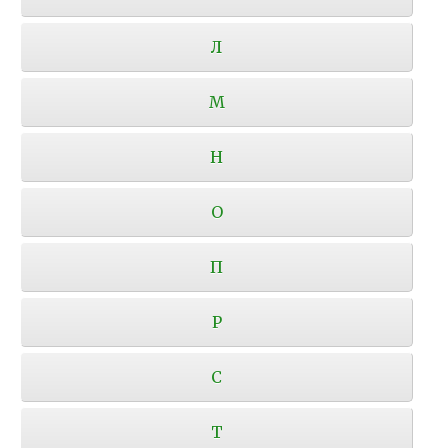
Л
М
Н
О
П
Р
С
Т