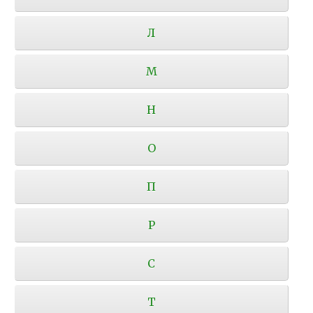
Л
М
Н
О
П
Р
С
Т