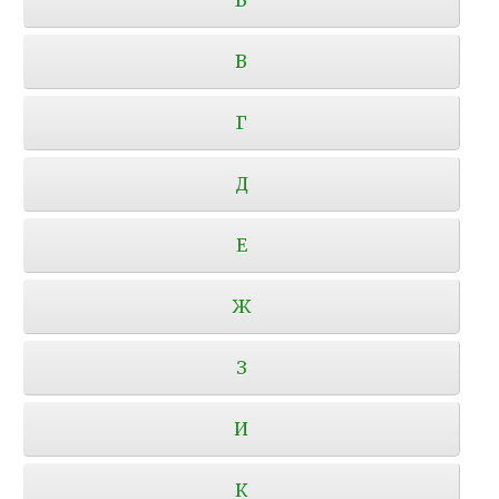
В
Г
Д
Е
Ж
З
И
К