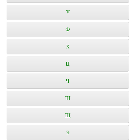
У
Ф
Х
Ц
Ч
Ш
Щ
Э