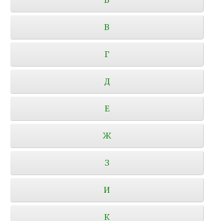
В
Г
Д
Е
Ж
З
И
К