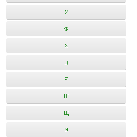
У
Ф
Х
Ц
Ч
Ш
Щ
Э