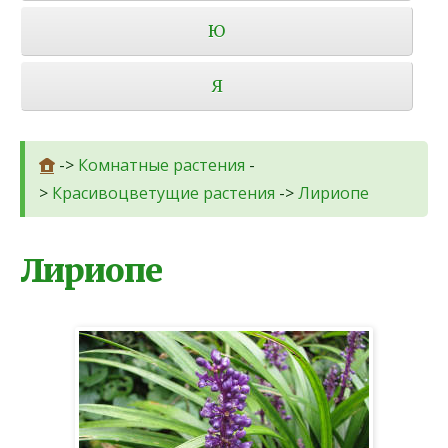
Ю
Я
->
Комнатные растения
-
>
Красивоцветущие растения
->
Лириопе
Лириопе