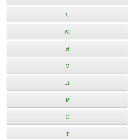
Л
М
Н
О
П
Р
С
Т