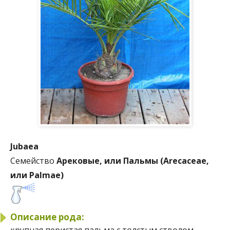
Jubaea
Семейство
Арековые, или Пальмы (Arecaceae,
или Palmae)
Описание рода:
крупная перистая пальма с толстым стволом,