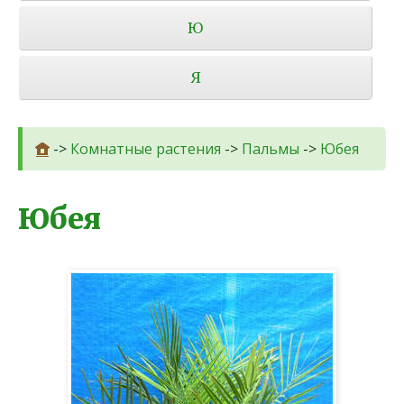
Ю
Я
->
Комнатные растения
->
Пальмы
->
Юбея
Юбея