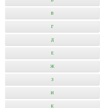
В
Г
Д
Е
Ж
З
И
К