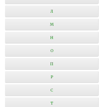
Л
М
Н
О
П
Р
С
Т