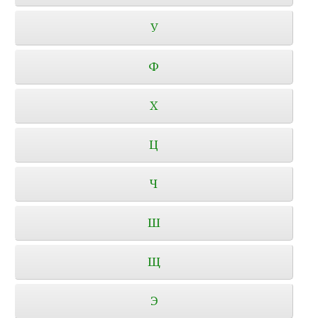
У
Ф
Х
Ц
Ч
Ш
Щ
Э