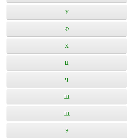
У
Ф
Х
Ц
Ч
Ш
Щ
Э