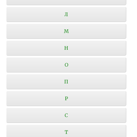
Л
М
Н
О
П
Р
С
Т