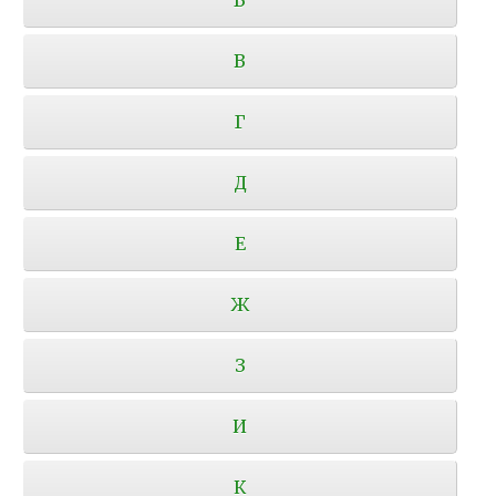
В
Г
Д
Е
Ж
З
И
К