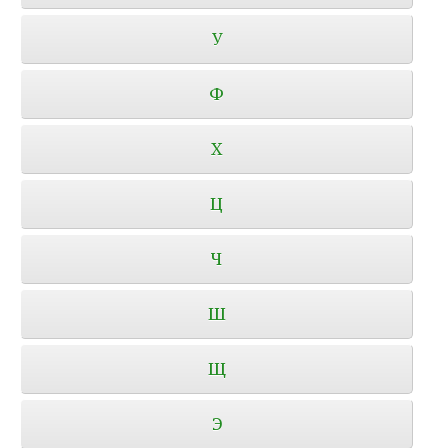
У
Ф
Х
Ц
Ч
Ш
Щ
Э