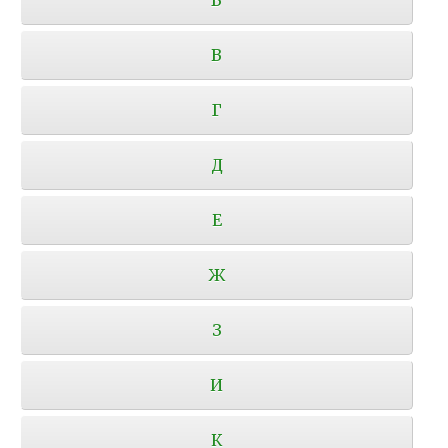
В
Г
Д
Е
Ж
З
И
К