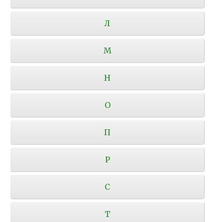
Л
М
Н
О
П
Р
С
Т