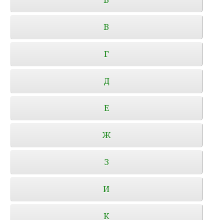
В
Г
Д
Е
Ж
З
И
К