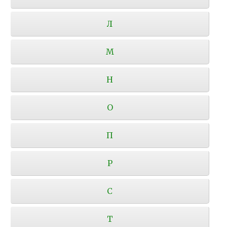
Л
М
Н
О
П
Р
С
Т