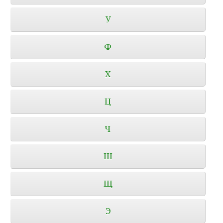
У
Ф
Х
Ц
Ч
Ш
Щ
Э