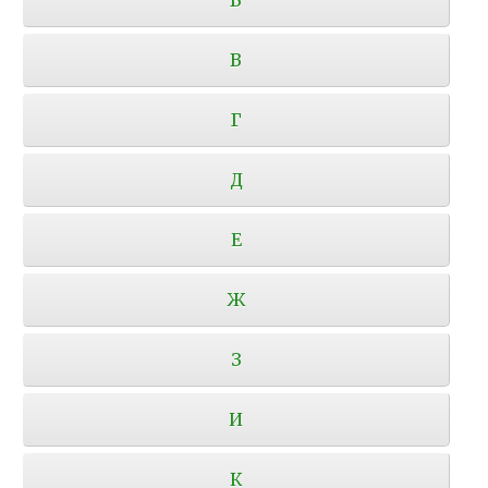
В
Г
Д
Е
Ж
З
И
К