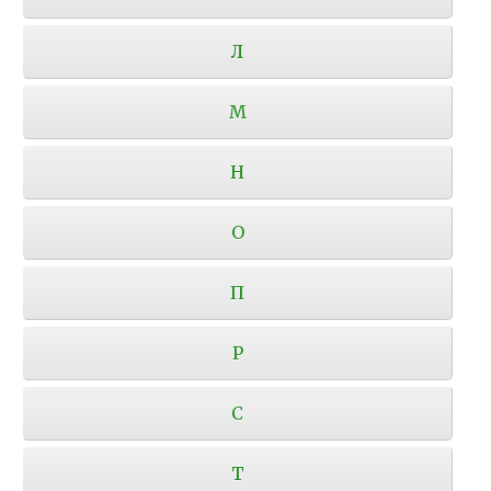
Л
М
Н
О
П
Р
С
Т