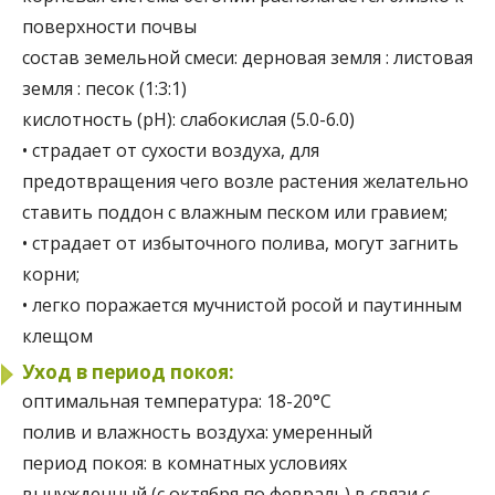
поверхности почвы
состав земельной смеси:
дерновая земля : листовая
земля : песок (1:3:1)
кислотность (pH):
слабокислая (5.0-6.0)
• страдает от сухости воздуха, для
предотвращения чего возле растения желательно
ставить поддон с влажным песком или гравием;
• страдает от избыточного полива, могут загнить
корни;
• легко поражается мучнистой росой и паутинным
клещом
Уход в период покоя:
оптимальная температура:
18-20°C
полив и влажность воздуха:
умеренный
период покоя:
в комнатных условиях
вынужденный (с октября по февраль) в связи с