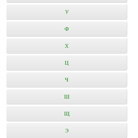
У
Ф
Х
Ц
Ч
Ш
Щ
Э