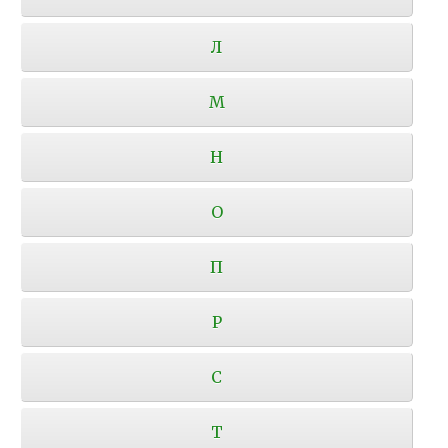
Л
М
Н
О
П
Р
С
Т