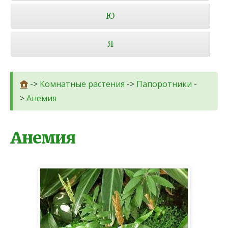
Ю
Я
->
Комнатные растения
->
Папоротники
-
>
Анемия
Анемия