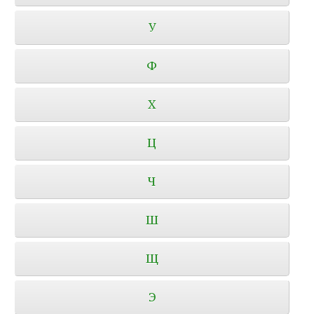
У
Ф
Х
Ц
Ч
Ш
Щ
Э