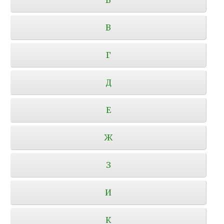
В
Г
Д
Е
Ж
З
И
К