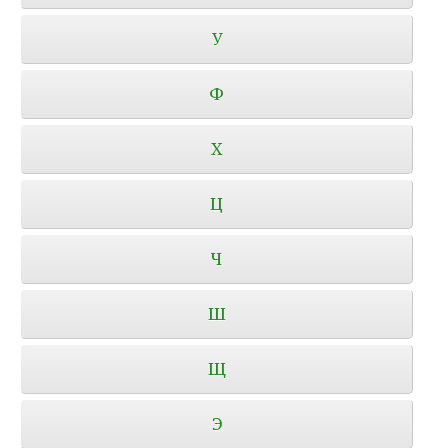
У
Ф
Х
Ц
Ч
Ш
Щ
Э