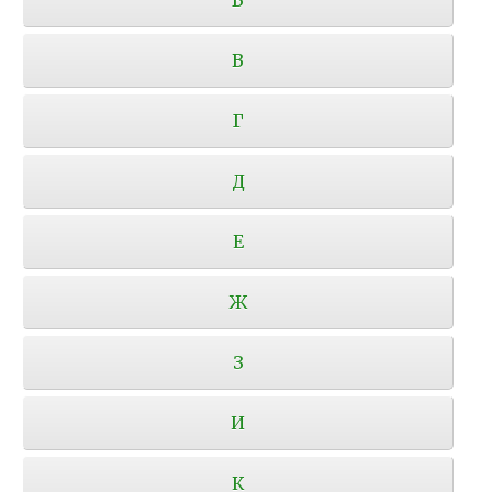
В
Г
Д
Е
Ж
З
И
К