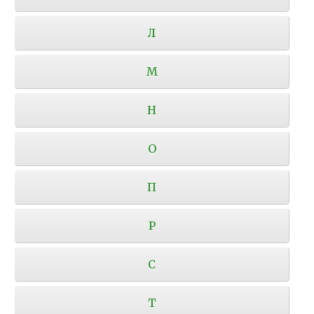
Л
М
Н
О
П
Р
С
Т