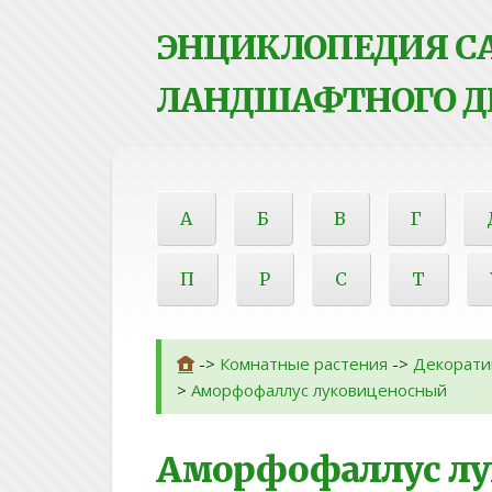
ЭНЦИКЛОПЕДИЯ СА
ЛАНДШАФТНОГО Д
А
Б
В
Г
П
Р
С
Т
->
Комнатные растения
->
Декорати
>
Аморфофаллус луковиценосный
Аморфофаллус лу