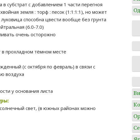
 в субстрат с добавлением 1 части перегноя
Од
хвойная земля : торф : песок (1:1:1:1), но может
а луковица способна цвести вообще без грунта
ейтральная (6.0-7.0)
оливать очень осторожно
 в прохладном тёмном месте
жденный (с октября по февраль) в связи с
ью воздуха
сти у основания листа
Ви
ры:
Ко
солнечный свет, (в южных районах можно
О
Се
Я