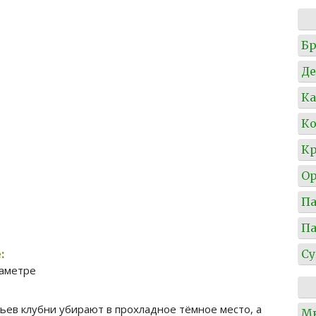
Б
Де
Ка
Ко
Кр
О
П
П
:
Су
иаметре
тьев клубни убирают в прохладное тёмное место, а
М