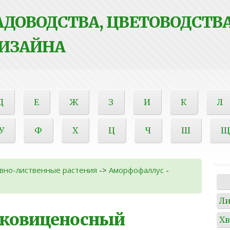
ДОВОДСТВА, ЦВЕТОВОДСТВА
ИЗАЙНА
Д
Е
Ж
З
И
К
Л
У
Ф
Х
Ц
Ч
Ш
Щ
вно-лиственные растения
->
Аморфофаллус
-
Л
ковиценосный
Х