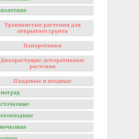
нолетние
Травянистые растения для
открытого грунта
Папоротники
Дикорастущие декоративные
растения
Плодовые и ягодные
ноград
сточковые
рехоплодные
мечковые
годные