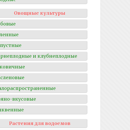
Овощные культуры
обовые
ленные
пустные
рнеплодные и клубнеплодные
уковичные
сленовые
алораспространенные
яно-вкусовые
ыквенные
Растения для водоемов