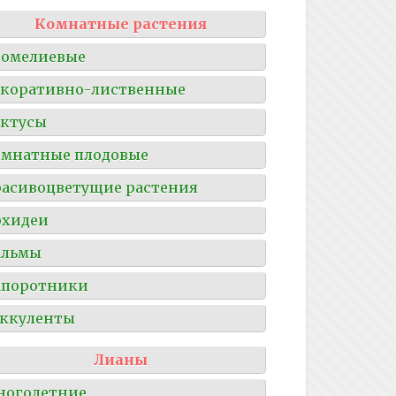
Комнатные растения
ромелиевые
коративно-лиственные
ктусы
мнатные плодовые
асивоцветущие растения
рхидеи
альмы
апоротники
ккуленты
Лианы
ноголетние