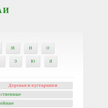
 И
М
Н
О
Э
Ю
Я
Деревья и кустарники
иственные
войные