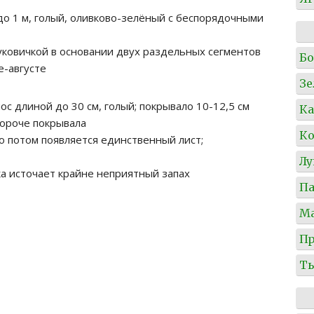
до 1 м, голый, оливково-зелёный с беспорядочными
луковичкой в основании двух раздельных сегментов
Б
-августе
Зе
ос длиной до 30 см, голый; покрывало 10-12,5 см
Ка
короче покрывала
Ко
ко потом появляется единственный лист;
Л
ка источает крайне неприятный запах
Па
М
Пр
Т