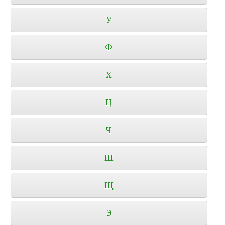
У
Ф
Х
Ц
Ч
Ш
Щ
Э