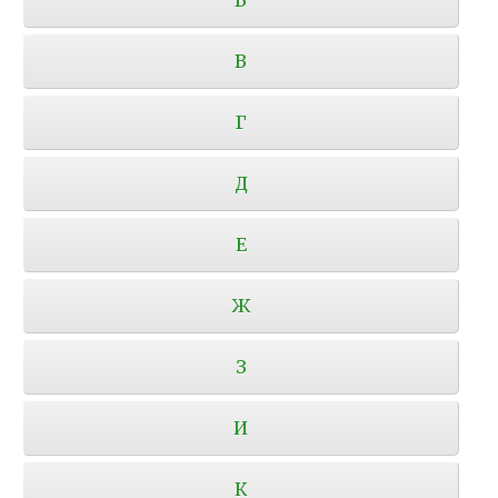
В
Г
Д
Е
Ж
З
И
К