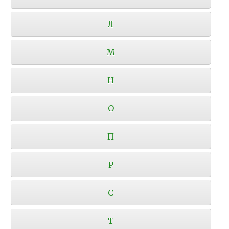
Л
М
Н
О
П
Р
С
Т