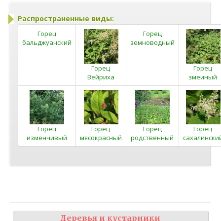
Распространенные виды:
Горец
Горец
бальджуанский
земноводный
Горец
Горец
Вейриха
змеиный
Горец
Горец
Горец
Горец
изменчивый
мясокрасный
родственный
сахалински
Деревья и кустарники