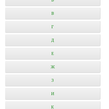
В
Г
Д
Е
Ж
З
И
К