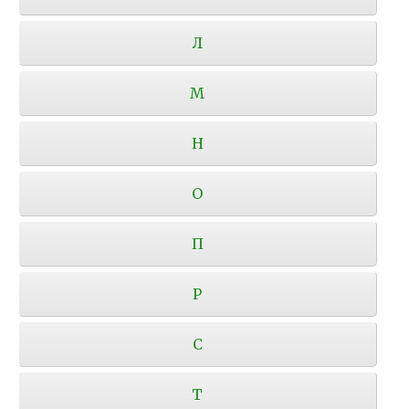
Л
М
Н
О
П
Р
С
Т