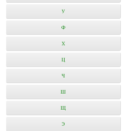
У
Ф
Х
Ц
Ч
Ш
Щ
Э