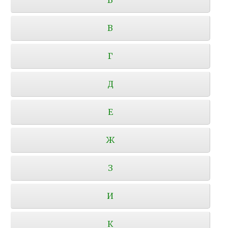
В
Г
Д
Е
Ж
З
И
К