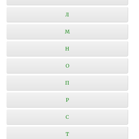
Л
М
Н
О
П
Р
С
Т