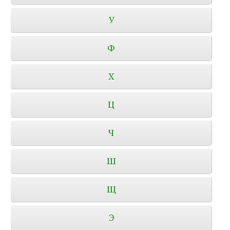
У
Ф
Х
Ц
Ч
Ш
Щ
Э