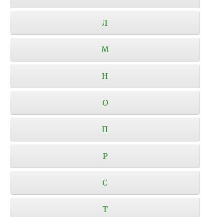
Л
М
Н
О
П
Р
С
Т