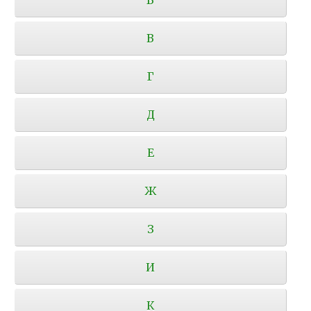
В
Г
Д
Е
Ж
З
И
К