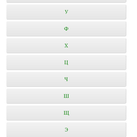
У
Ф
Х
Ц
Ч
Ш
Щ
Э