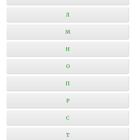
Л
М
Н
О
П
Р
С
Т