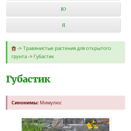
Ю
Я
->
Травянистые растения для открытого
грунта
->
Губастик
Губастик
Синонимы:
Мимулюс