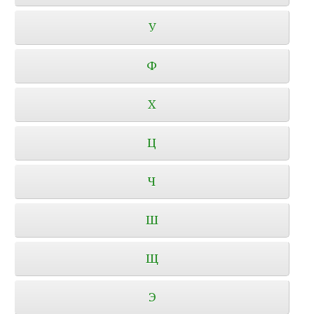
У
Ф
Х
Ц
Ч
Ш
Щ
Э