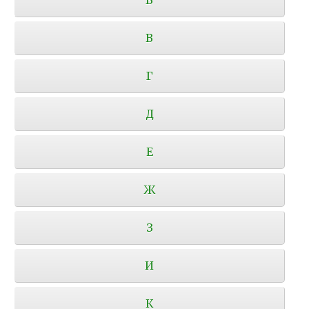
В
Г
Д
Е
Ж
З
И
К