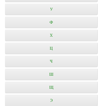
У
Ф
Х
Ц
Ч
Ш
Щ
Э