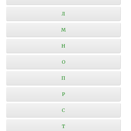
Л
М
Н
О
П
Р
С
Т