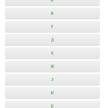
В
Г
Д
Е
Ж
З
И
К