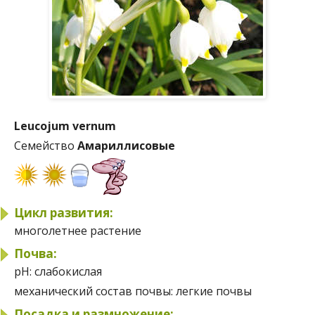
Leucojum vernum
Семейство
Амариллисовые
Цикл развития:
многолетнее растение
Почва:
pH:
слабокислая
механический состав почвы:
легкие почвы
Посадка и размножение: