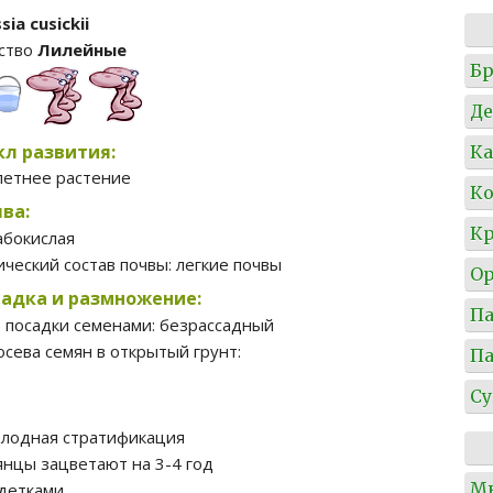
ia cusickii
ство
Лилейные
Б
Де
л развития:
Ка
летнее растение
Ко
ва:
Кр
абокислая
ческий состав почвы:
легкие почвы
О
адка и размножение:
П
б посадки семенами:
безрассадный
осева семян в открытый грунт:
П
Су
олодная стратификация
янцы зацветают на 3-4 год
М
детками