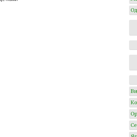
Од
Ви
Ко
О
Се
Я