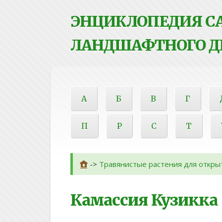
ЭНЦИКЛОПЕДИЯ СА
ЛАНДШАФТНОГО Д
А
Б
В
Г
П
Р
С
Т
->
Травянистые растения для откры
Камассия Кузикка