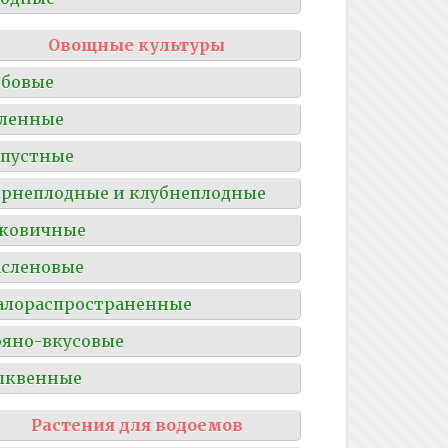
Овощные культуры
обовые
ленные
пустные
рнеплодные и клубнеплодные
уковичные
сленовые
алораспространенные
яно-вкусовые
ыквенные
Растения для водоемов