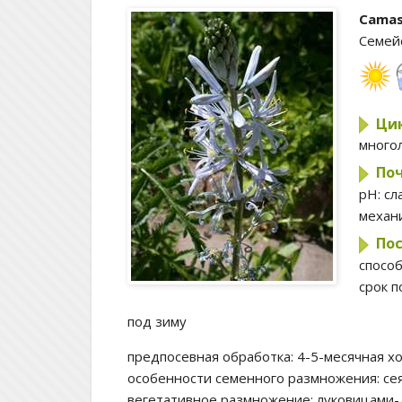
Camass
Семей
Цик
много
Поч
pH:
сл
механи
Пос
спосо
срок п
под зиму
предпосевная обработка:
4-5-месячная х
особенности семенного размножения:
се
вегетативное размножение:
луковицами-