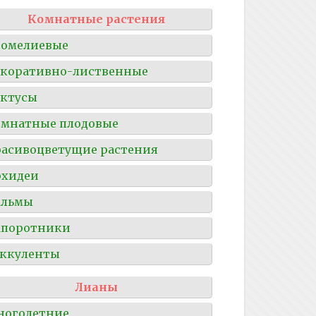
Комнатные растения
ромелиевые
коративно-лиственные
ктусы
мнатные плодовые
асивоцветущие растения
рхидеи
альмы
апоротники
ккуленты
Лианы
ноголетние