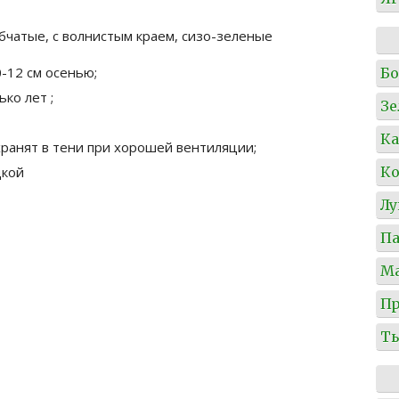
чатые, с волнистым краем, сизо-зеленые
-12 см осенью;
Б
ко лет ;
Зе
Ка
хранят в тени при хорошей вентиляции;
Ко
дкой
Л
Па
М
Пр
Т