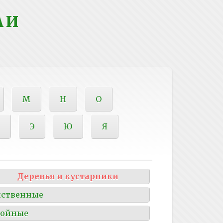
 И
М
Н
О
Э
Ю
Я
Деревья и кустарники
иственные
войные