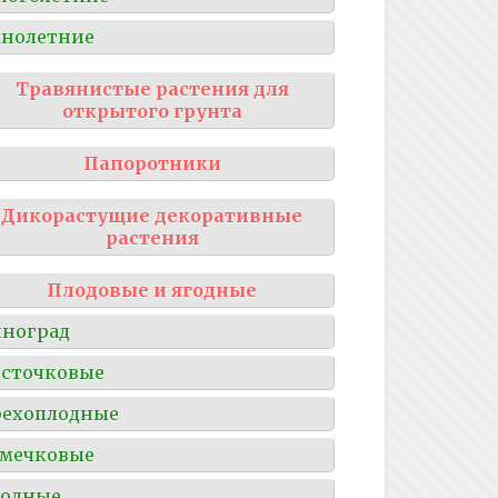
нолетние
Травянистые растения для
открытого грунта
Папоротники
Дикорастущие декоративные
растения
Плодовые и ягодные
ноград
сточковые
рехоплодные
мечковые
годные