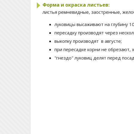
Форма и окраска листьев:
листья ремневидные, заостренные, желоб
луковицы высаживают на глубину 10
пересадку производят через несколь
выкопку производят в августе;
при пересадке корни не обрезают, 
"гнездо" луковиц делят перед поса