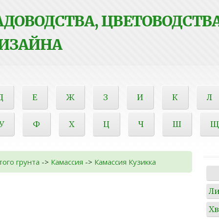
ДОВОДСТВА, ЦВЕТОВОДСТВА
ИЗАЙНА
Д
Е
Ж
З
И
К
Л
У
Ф
Х
Ц
Ч
Ш
Щ
того грунта
->
Камассия
->
Камассия Кузикка
Л
Х