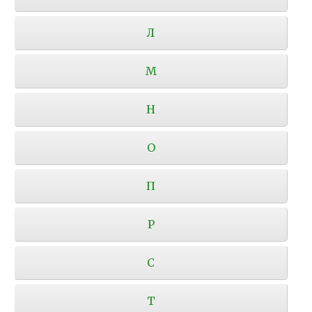
Л
М
Н
О
П
Р
С
Т