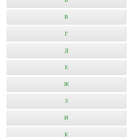
В
Г
Д
Е
Ж
З
И
К