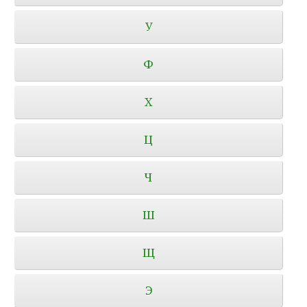
У
Ф
Х
Ц
Ч
Ш
Щ
Э