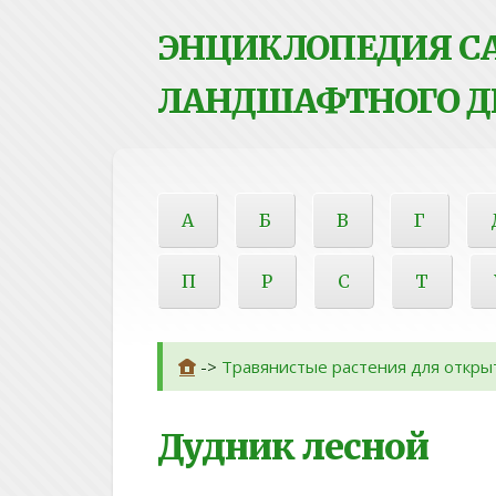
ЭНЦИКЛОПЕДИЯ СА
ЛАНДШАФТНОГО Д
А
Б
В
Г
П
Р
С
Т
->
Травянистые растения для откры
Дудник лесной