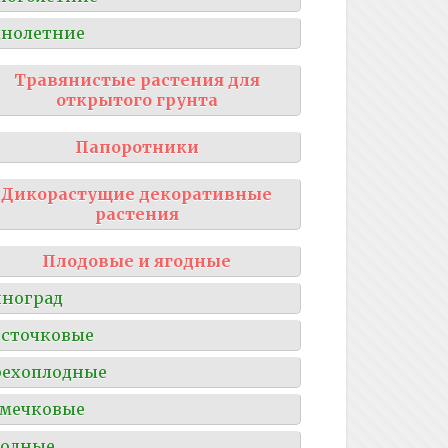
нолетние
Травянистые растения для
открытого грунта
Папоротники
Дикорастущие декоративные
растения
Плодовые и ягодные
ноград
сточковые
рехоплодные
мечковые
годные