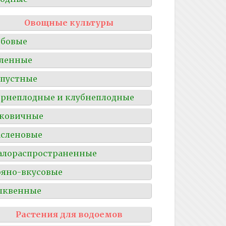
Овощные культуры
обовые
ленные
пустные
рнеплодные и клубнеплодные
уковичные
сленовые
алораспространенные
яно-вкусовые
ыквенные
Растения для водоемов