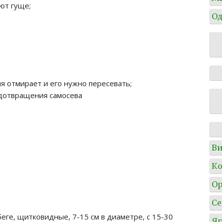
ют гуще;
Од
ия отмирает и его нужно пересевать;
дотвращения самосева
Ви
Ко
О
Се
еге, щитковидные, 7-15 см в диаметре, с 15-30
Я