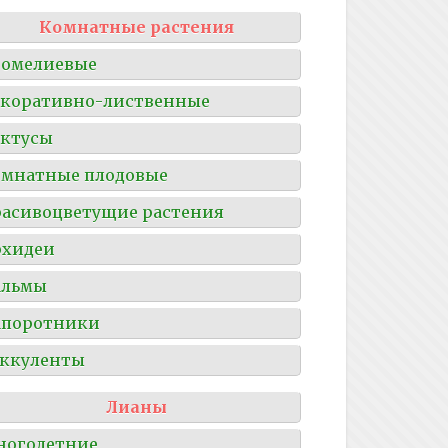
Комнатные растения
ромелиевые
коративно-лиственные
ктусы
мнатные плодовые
асивоцветущие растения
рхидеи
альмы
апоротники
ккуленты
Лианы
ноголетние