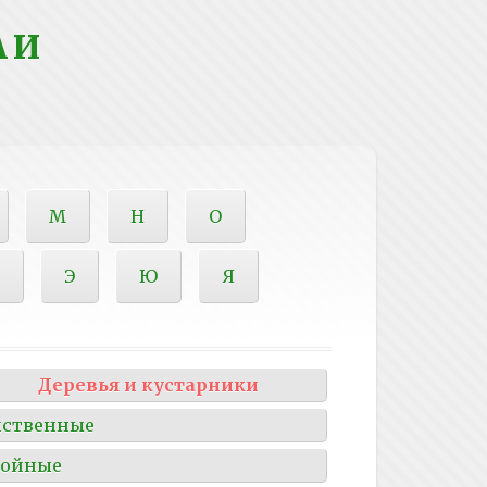
 И
М
Н
О
Э
Ю
Я
Деревья и кустарники
иственные
войные