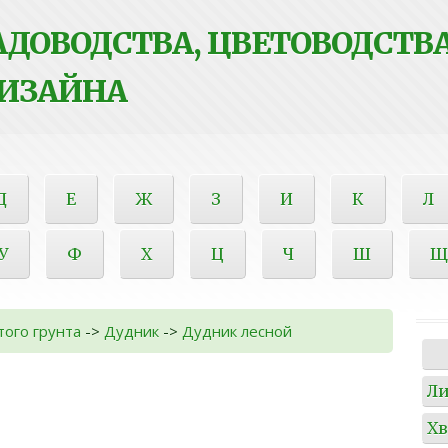
ДОВОДСТВА, ЦВЕТОВОДСТВА
ИЗАЙНА
Д
Е
Ж
З
И
К
Л
У
Ф
Х
Ц
Ч
Ш
Щ
того грунта
->
Дудник
->
Дудник лесной
Л
Х