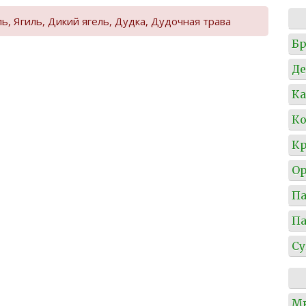
, Ягиль, Дикий ягель, Дудка, Дудочная трава
Б
Де
Ка
Ко
Кр
О
П
П
Су
М