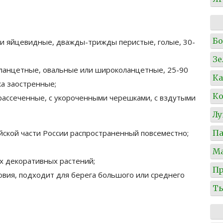
Б
ли яйцевидные, дважды-трижды перистые, голые, 30-
Зе
 ланцетные, овальные или широколанцетные, 25-90
Ка
ка заостренные;
Ко
ассеченные, с укороченными черешками, c вздутыми
Л
Па
йской части России распространенный повсеместно;
М
х декоративных растений;
Пр
овия, подходит для берега большого или среднего
Т