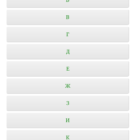
В
Г
Д
Е
Ж
З
И
К