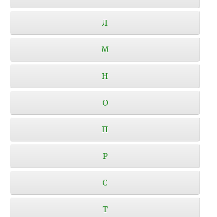
Л
М
Н
О
П
Р
С
Т