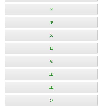
У
Ф
Х
Ц
Ч
Ш
Щ
Э