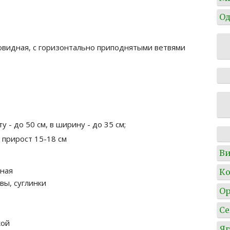
Од
овидная, с горизонтально приподнятыми ветвями
у - до 50 см, в ширину - до 35 см;
 прирост 15-18 см
Ви
чная
Ко
вы, суглинки
О
Се
кой
Я