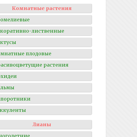
Комнатные растения
ромелиевые
коративно-лиственные
ктусы
мнатные плодовые
асивоцветущие растения
рхидеи
альмы
апоротники
ккуленты
Лианы
ноголетние