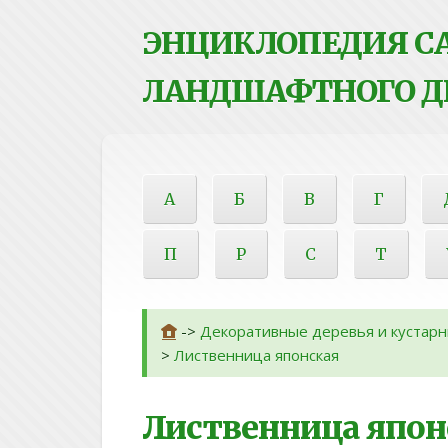
ЭНЦИКЛОПЕДИЯ СА
ЛАНДШАФТНОГО Д
А
Б
В
Г
П
Р
С
Т
->
Декоративные деревья и кустарн
>
Лиственница японская
Лиственница япон