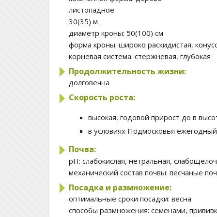
листопадное
30(35) м
диаметр кроны:
50(100) см
форма кроны:
широко раскидистая, конус
корневая система:
стержневая, глубокая
Продолжительность жизни:
долговечна
Скорость роста:
высокая, годовой прирост до в высот
в условиях Подмосковья ежегодный
Почва:
pH:
слабокислая, нетральная, слабощело
механический состав почвы:
песчаные поч
Посадка и размножение:
оптимальные сроки посадки:
весна
способы размножения:
семенами, привив