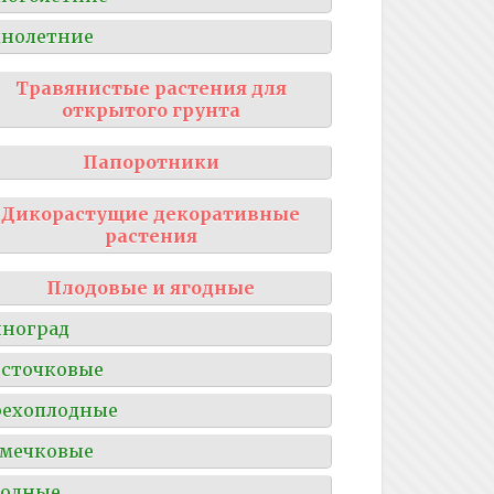
нолетние
Травянистые растения для
открытого грунта
Папоротники
Дикорастущие декоративные
растения
Плодовые и ягодные
ноград
сточковые
рехоплодные
мечковые
годные