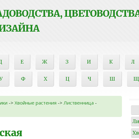
ДОВОДСТВА, ЦВЕТОВОДСТВА
ИЗАЙНА
Д
Е
Ж
З
И
К
Л
У
Ф
Х
Ц
Ч
Ш
Щ
ики
->
Хвойные растения
->
Лиственница
-
Л
ская
Х