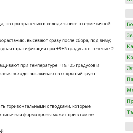
да, но при хранении в холодильнике в герметичной
Б
Зе
орастанию, высевают сразу после сбора, под зиму;
Ка
одная стратификация при +3+5 градусах в течение 2-
Ко
ащивают при температуре +18+25 градусов и
Л
вания всходы высаживают в открытый грунт
Па
М
Пр
ть горизонтальными отводками, которые
Т
о типичная форма кроны может при этом не
ой