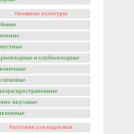
Овощные культуры
обовые
ленные
пустные
рнеплодные и клубнеплодные
уковичные
сленовые
алораспространенные
яно-вкусовые
ыквенные
Растения для водоемов