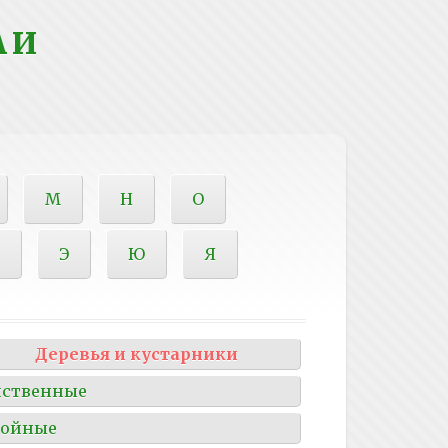
 И
М
Н
О
Э
Ю
Я
Деревья и кустарники
иственные
войные