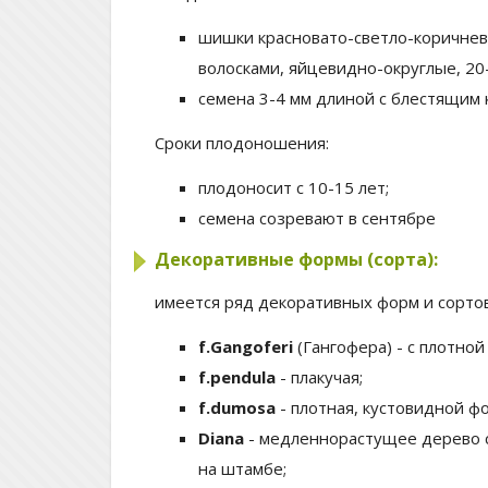
шишки красновато-светло-коричневы
волосками, яйцевидно-округлые, 20
семена 3-4 мм длиной с блестящим
Сроки плодоношения:
плодоносит с 10-15 лет;
семена созревают в сентябре
Декоративные формы (сорта):
имеется ряд декоративных форм и сортов
f.Gangoferi
(Гангофера) - с плотной
f.pendula
- плакучая;
f.dumosa
- плотная, кустовидной ф
Diana
- медленнорастущее дерево с
на штамбе;