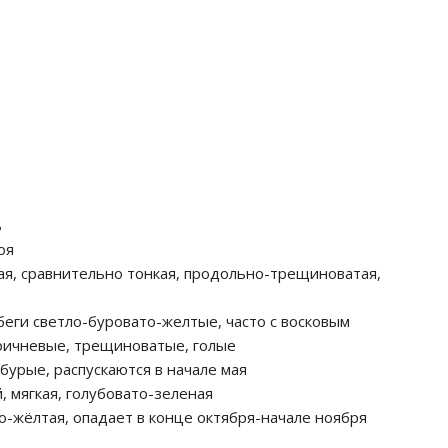
ь
оя
ая, сравнительно тонкая, продольно-трещиноватая,
еги светло-буровато-желтые, часто с восковым
оричневые, трещиноватые, голые
бурые, распускаются в начале мая
, мягкая, голубовато-зеленая
о-жёлтая, опадает в конце октября-начале ноября