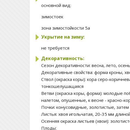
основной вид:
зимостоек
зона зимостойкости
5а
Укрытие на зиму:
не требуется
Декоративность:
Сезон декоративности:
весна, лето, осен
Декоративные свойства:
форма кроны, хв
Ствол (окраска коры):
кора серо-коричнев
тонкошелушащаяся
Ветви (окраска коры, форма):
молодые поб
налетом, опушенные, к весне - красно-к
Почки:
конусовидные, золотистые, затем 
Листья:
хвоя игольчатая, 20-35 мм длиной
Осенняя окраска листьев (хвои):
золотист
Плоды: