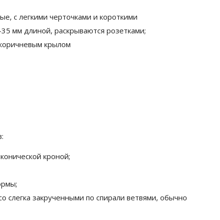
е, с легкими черточками и короткими
-35 мм длиной, раскрываются розетками;
 коричневым крылом
:
 конической кроной;
ормы;
о слегка закрученными по спирали ветвями, обычно