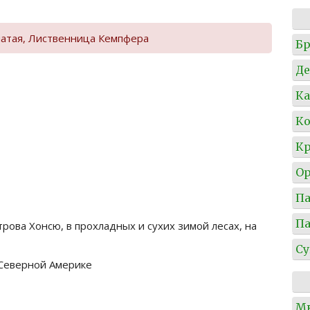
атая, Лиственница Кемпфера
Б
Де
Ка
Ко
Кр
О
П
П
трова Хонсю, в прохладных и сухих зимой лесах, на
Су
 Северной Америке
М