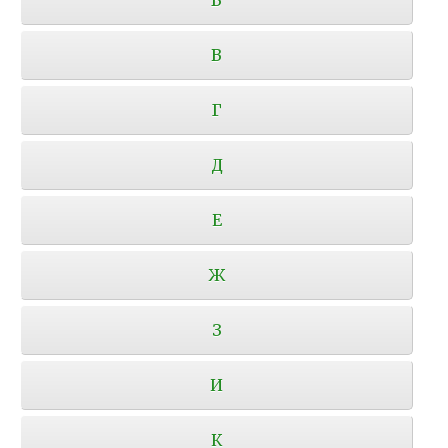
В
Г
Д
Е
Ж
З
И
К