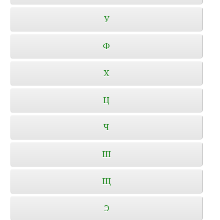
У
Ф
Х
Ц
Ч
Ш
Щ
Э