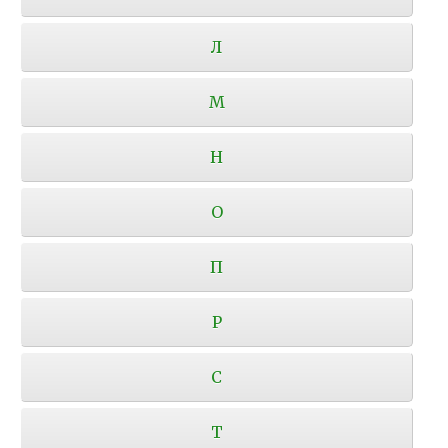
Л
М
Н
О
П
Р
С
Т